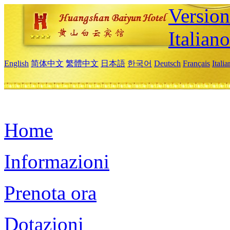
Version
Italiano
English
简体中文
繁體中文
日本語
한국어
Deutsch
Français
Itali
Home
Informazioni
Prenota ora
Dotazioni