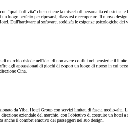
on "qualità di vita" che sostiene la miscela di personalità ed estetica e
i un luogo perfetto per riposarsi, rilassarsi e recuperare. Il nuovo design 
otel. Dall'hardware al software, soddisfa le esigenze psicologiche dei via
o di marchio risiede nell'idea di non avere confini nei pensieri e il limi
ffre agli appassionati di giochi di e-sport un luogo di riposo in cui pers
direzione Cina.
izionato da Yibai Hotel Group con servizi limitati di fascia medio-alta.
e direzione aziendale del marchio, con l'obiettivo di costruire un hotel
za anche il comfort emotivo dei passeggeri nel suo design.