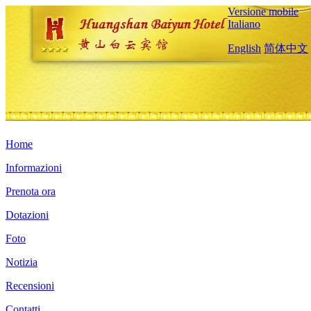
Versione mobile
Italiano
English
简体中文
Home
Informazioni
Prenota ora
Dotazioni
Foto
Notizia
Recensioni
Contatti