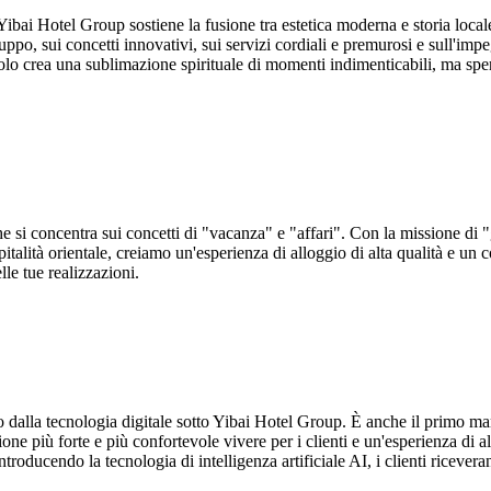
Yibai Hotel Group sostiene la fusione tra estetica moderna e storia locale.
ruppo, sui concetti innovativi, sui servizi cordiali e premurosi e sull'imp
solo crea una sublimazione spirituale di momenti indimenticabili, ma spe
e si concentra sui concetti di "vacanza" e "affari". Con la missione di "
italità orientale, creiamo un'esperienza di alloggio di alta qualità e un
lle tue realizzazioni.
dalla tecnologia digitale sotto Yibai Hotel Group. È anche il primo m
zione più forte e più confortevole vivere per i clienti e un'esperienza di
 Introducendo la tecnologia di intelligenza artificiale AI, i clienti riceve