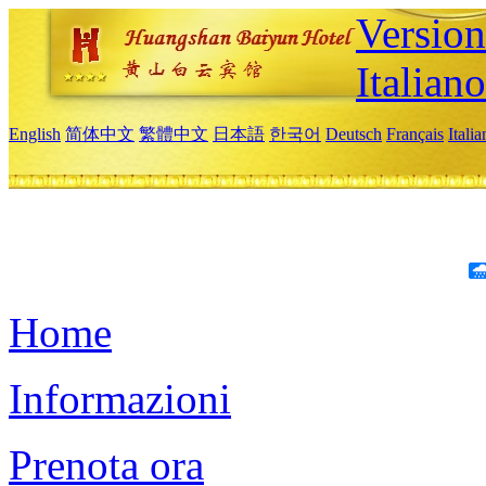
Version
Italiano
English
简体中文
繁體中文
日本語
한국어
Deutsch
Français
Itali
Home
Informazioni
Prenota ora