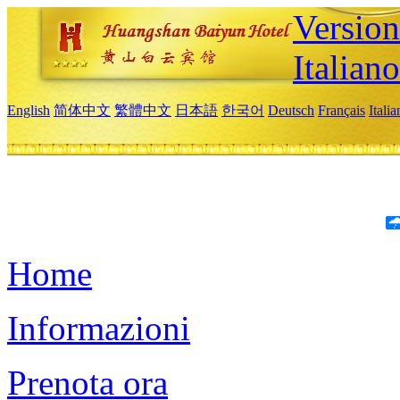
Version
Italiano
English
简体中文
繁體中文
日本語
한국어
Deutsch
Français
Itali
Home
Informazioni
Prenota ora