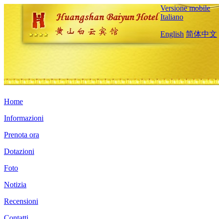
Versione mobile
Italiano
English
简体中文
Home
Informazioni
Prenota ora
Dotazioni
Foto
Notizia
Recensioni
Contatti