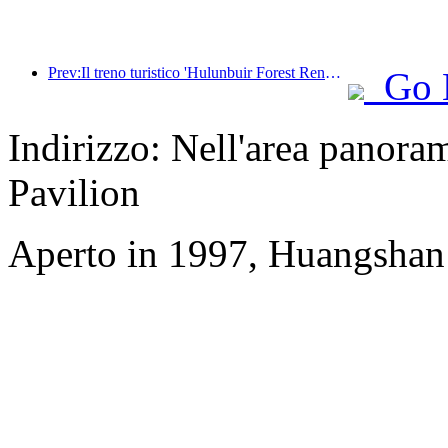
Prev:Il treno turistico 'Hulunbuir Forest Rendezvous - Daxinganling Express - Starlight Train - Tianyi Journey' effettua il suo viaggio inaugurale.
Go 
Indirizzo: Nell'area panoram
Pavilion
Aperto in 1997, Huangshan