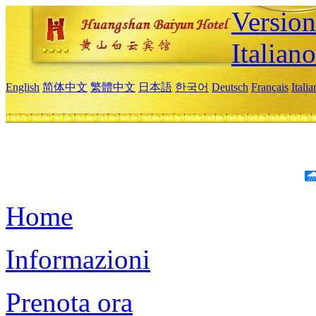
Version
Italiano
English
简体中文
繁體中文
日本語
한국어
Deutsch
Français
Itali
Home
Informazioni
Prenota ora