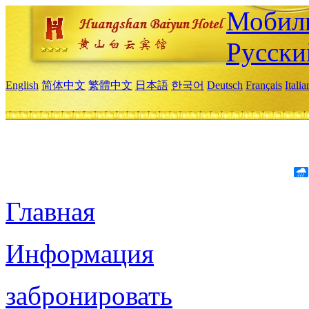
Мобиль
Русски
English
简体中文
繁體中文
日本語
한국어
Deutsch
Français
Itali
Главная
Информация
забронировать