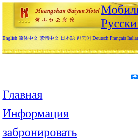
Мобиль
Русски
English
简体中文
繁體中文
日本語
한국어
Deutsch
Français
Itali
Главная
Информация
забронировать