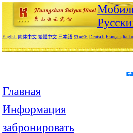
Мобиль
Русски
English
简体中文
繁體中文
日本語
한국어
Deutsch
Français
Itali
Главная
Информация
забронировать