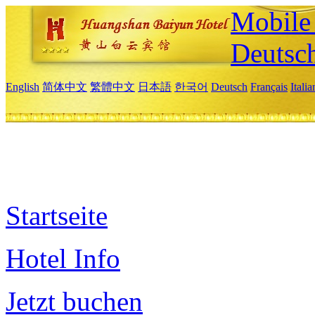
Mobile 
Deutsc
English
简体中文
繁體中文
日本語
한국어
Deutsch
Français
Itali
Startseite
Hotel Info
Jetzt buchen