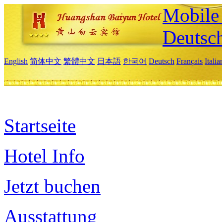
Mobile 
Deutsc
English
简体中文
繁體中文
日本語
한국어
Deutsch
Français
Itali
Startseite
Hotel Info
Jetzt buchen
Ausstattung