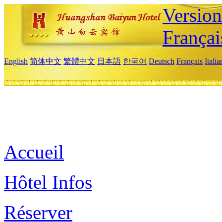
Versio
Françai
English
简体中文
繁體中文
日本語
한국어
Deutsch
Français
Itali
Accueil
Hôtel Infos
Réserver