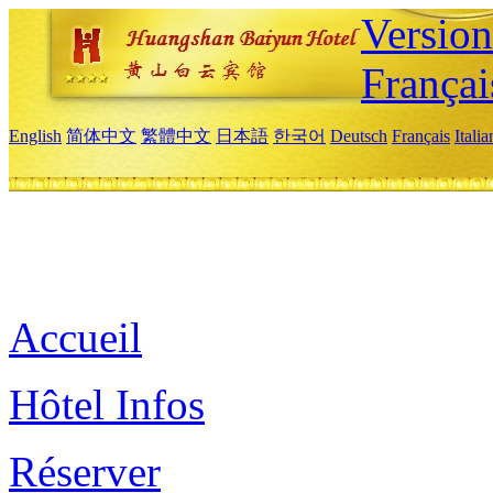
Versio
Françai
English
简体中文
繁體中文
日本語
한국어
Deutsch
Français
Itali
Accueil
Hôtel Infos
Réserver