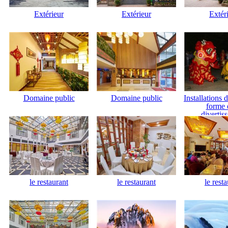
Extérieur
Extérieur
Extér
Domaine public
Domaine public
Installations 
forme 
divertis
le restaurant
le restaurant
le rest