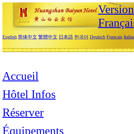
Versio
Françai
English
简体中文
繁體中文
日本語
한국어
Deutsch
Français
Itali
Accueil
Hôtel Infos
Réserver
Équipements