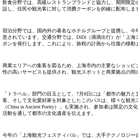
飲食分野では、高級レストランブランドと協力し、期間限定の
設し、住民や観光客に対して消費クーポンを的確に配布しま
宿泊分野では、国内外の著名なホテルグループと提携し、今
意されています。交通分野では、DiDi（滴滴出行）が「上海スムーズ・
ポンを発行します。これにより、旅程の計画から往復の移動
商業エリアへの集客を図るため、上海市内の主要なショッピ
性の高いサービスも提供され、観光スポットと商業拠点の間
「トラベル」部門の目玉として、7月8日には「都市の魅力と文化との出会
客、そして文化愛好家を対象としたこのパスは、様々な観光
（China in Ancient Poetry）」も実施され、
活動を通して都市の文化遺産を伝えます。
今年の「上海観光フェスティバル」では、大手テクノロジー企業