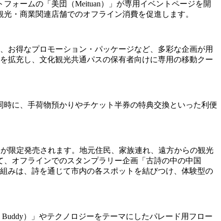
ームの「美団（Meituan）」が専用イベントページを開
観光・商業関連店舗でのオフライン消費を促進します。
や、お得なプロモーション・パッケージなど、多彩な企画が用
.0）」ガイドを拡充し、文化観光共通パスの保有者向けに専用の移動クー
同時に、手荷物預かりやチケット半券の特典交換といった利便
s）」共通パスが限定発売されます。地元住民、家族連れ、遠方からの観光
て、オフラインでのスタンプラリー企画「古詩の中の中国
。この取り組みは、詩を通じて市内の各スポットを結びつけ、体験型の
 Buddy）」やテクノロジーをテーマにしたパレード用フロー