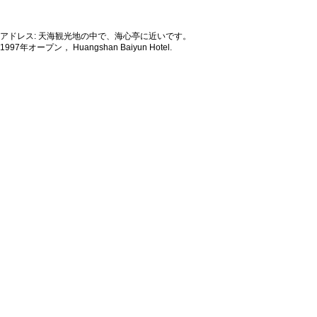
アドレス: 天海観光地の中で、海心亭に近いです。
1997年オープン， Huangshan Baiyun Hotel.