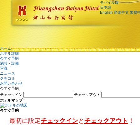
モバイル版
日本語
English
简体中文
繁體
ホーム
ホテル詳細
今すぐ予約
施設・設備
写真
ニュース
クチコミ
お問い合わせ
今すぐ予約
チェックイン:
チェックアウト:
ホテルマップ
今すぐ予約
最初に設定
チェックイン
と
チェックアウト
！