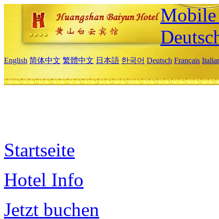
Mobile 
Deutsc
English
简体中文
繁體中文
日本語
한국어
Deutsch
Français
Itali
Startseite
Hotel Info
Jetzt buchen